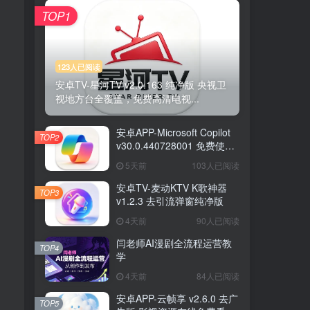
TOP1
123人已阅读
安卓TV-星河TV v2.0.163 纯净版 央视卫
视地方台全覆盖，免费高清电视...
安卓APP-Microsoft Copilot
TOP2
v30.0.440728001 免费使用
GPT5模型 高级版
5天前
103人已阅读
安卓TV-麦动KTV K歌神器
TOP3
v1.2.3 去引流弹窗纯净版
4天前
90人已阅读
闫老师AI漫剧全流程运营教
TOP4
学
4天前
84人已阅读
安卓APP-云帧享 v2.6.0 去广
TOP5