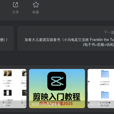
分享
收藏
下一
册) 》
加拿大儿童国宝级童书《小乌龟富兰克林 Franklin the Tur
(电子书+音频+动画)
电影感
2025剪映实操教程
统计学习方法