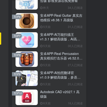
告版 影视资源在线免费看
昨天
34人已阅读
安卓APP-Real Guitar 真实吉
TOP6
他模拟 v8.38.1 高级版
5天前
31人已阅读
安卓APP-AI万能扫描王
TOP7
v1.3.1 解锁高级版，AI高清
扫描、文档格式转换全能工
5天前
30人已阅读
具
安卓APP-Real Percussion
TOP8
真实模拟打击乐器 v6.52.0
高级版
5天前
27人已阅读
安卓APP-AI拍照翻译官
TOP9
v1.0.9 解锁高级版，多语种
拍照文档实时翻译全能工具
5天前
20人已阅读
Autodesk CAD v2027.1 高
TOP10
级版
6天前
16人已阅读