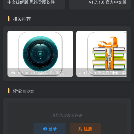
中文破解版 思维导图软件
v1.7.1.0 官方中文版
相关推荐
VideoTrans（视频翻译和配音） v3.72 中文免费版
JexCha
评论
抢沙发
请登录后发表评论
登录
注册