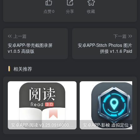
点赞
0
分享
收藏
上一篇
下一篇
安卓APP-带壳截图录屏
安卓APP-Stitch Photos 图片
v1.0.5 高级版
拼接 v1.1.6 Paid
相关推荐
安卓APP-阅读 v3.25.09160000 原版/去除书源限制/内置书源版
安卓