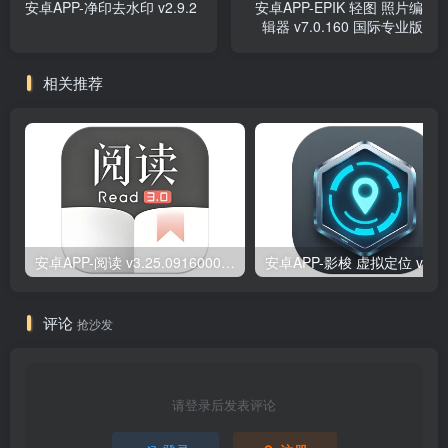
安卓APP-净印去水印 v2.9.2
安卓APP-EPIK 轻图 照片编
辑器 v7.0.160 国际专业版
相关推荐
安卓APP-阅读 v3.25.09160000 原版/去除书源限制/内置书源版
安卓
评论
抢沙发
请登录后发表评论