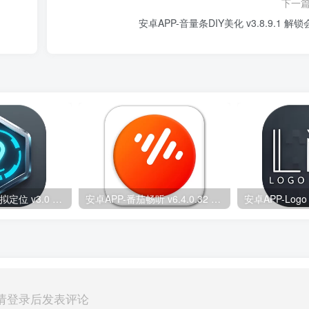
下一
安卓APP-音量条DIY美化 v3.8.9.1 解
安卓APP-影梭 虚拟定位 v3.0 免费无广版 最新钉钉打卡签到软件
安卓APP-番茄畅听 v6.4.0.32 （解锁会员版） 海量小说音乐评书全场畅听
请登录后发表评论