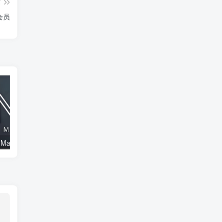
篇
锁会员
安卓APP-Logo Maker (标志制造商) v43.42 专业版
安卓APP-果茶影视 v4.3.0 去广告版—免费高清，无广秒播