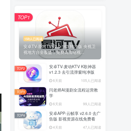
TOP1
159人已阅读
安卓TV-星河TV v2.0.163 纯净版 央视卫
视地方台全覆盖，免费高清电视...
安卓TV-麦动KTV K歌神器
TOP2
v1.2.3 去引流弹窗纯净版
6天前
105人已阅读
闫老师AI漫剧全流程运营教
TOP3
学
6天前
99人已阅读
安卓APP-云帧享 v2.6.0 去广
TOP4
告版 影视资源在线免费看
4天前
47人已阅读