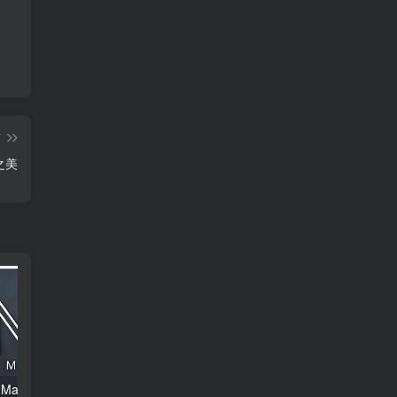
篇
词之美
安卓APP-Logo Maker (标志制造商) v43.42 专业版
安卓APP-果茶影视 v4.3.0 去广告版—免费高清，无广秒播