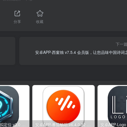
分享
收藏
下一
安卓APP-西窗烛 v7.5.4 会员版，让您品味中国诗
安卓APP-影梭 虚拟定位 v3.0 免费无广版 最新钉钉打卡签到软件
安卓APP-番茄畅听 v6.4.0.32 （解锁会员版） 海量小说音乐评书全场畅听