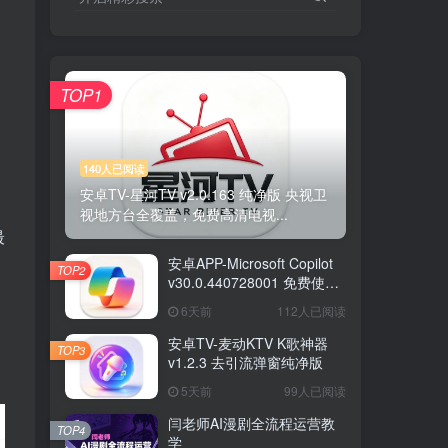
TOP1
140人已阅读
安卓TV-星河TV v2.0.163 纯净版 央视卫
视地方台全覆盖，免费高清电视...
最
安卓APP-Microsoft Copilot
TOP2
v30.0.440728001 免费使用
GPT5模型 高级版
6天前
112人已阅读
安卓TV-麦动KTV K歌神器
TOP3
v1.2.3 去引流弹窗纯净版
5天前
99人已阅读
闫老师AI漫剧全流程运营教
TOP4
学