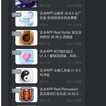
5天前
92人已阅读
安卓APP-云帧享 v2.6.0 去广
TOP5
告版 影视资源在线免费看
前天
40人已阅读
安卓APP-Real Guitar 真实吉
TOP6
他模拟 v8.38.2 高级版
6天前
33人已阅读
安卓APP-AI万能扫描王
TOP7
v1.3.1 解锁高级版，AI高清
扫描、文档格式转换全能工
6天前
31人已阅读
具
安卓APP-太极工具箱 v1.8.0
TOP8
纯净版
昨天
28人已阅读
安卓APP-Real Percussion
TOP9
真实模拟打击乐器 v6.52.0
高级版
6天前
28人已阅读