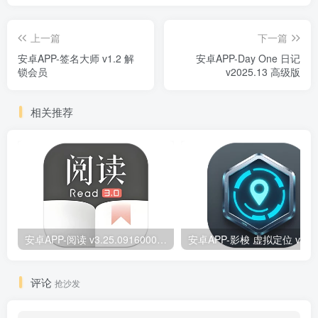
上一篇
下一篇
安卓APP-签名大师 v1.2 解
安卓APP-Day One 日记
锁会员
v2025.13 高级版
相关推荐
安卓APP-阅读 v3.25.09160000 原版/去除书源限制/内置书源版
安卓
评论
抢沙发