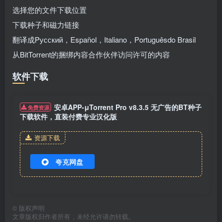
选择您的文件下载位置
下载种子和磁力链接
翻译成Pусский，Español，Italiano，Portuguêsdo Brasil
从BitTorrent的捆绑内容合作伙伴访问许可的内容
软件下载
安卓APP-μTorrent Pro v8.3.5 无广告的BT种子
免费资源
下载软件，直装付费专业汉化版
资源下载
夸克网盘
©
版权声明
文章版权归作者所有，未经允许请勿转载。