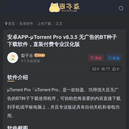
首页
安卓软件
上传下载
正文
安卓APP-μTorrent Pro v8.3.5 无广告的BT种子
下载软件，直装付费专业汉化版
梨子乐
关注
私信
5个月前更新
0
77
0
软件介绍
µTorrent Pro「uTorrent Pro」是一款轻盈、功用强大且无广
告的BT种子下载使用程序，可协助您将喜爱的内容直接下载
到手机或平板电脑上，并且专业版还具有自动关机和省电功
用。
软件截图