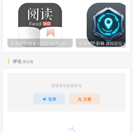
安卓APP-阅读 v3.25.09160000 原版/去除书源限制/内置书源版
安卓
评论
抢沙发
请登录后发表评论
登录
注册