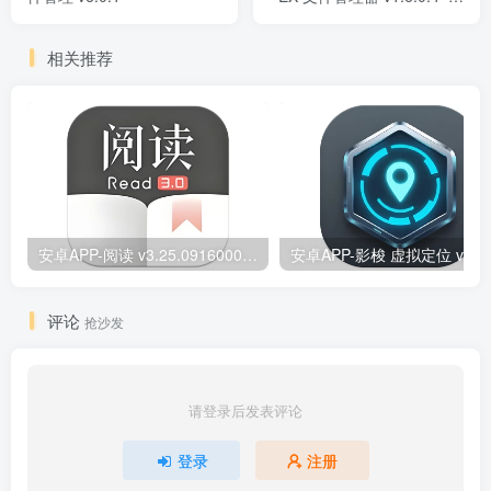
业版
相关推荐
安卓APP-阅读 v3.25.09160000 原版/去除书源限制/内置书源版
安卓
评论
抢沙发
请登录后发表评论
登录
注册