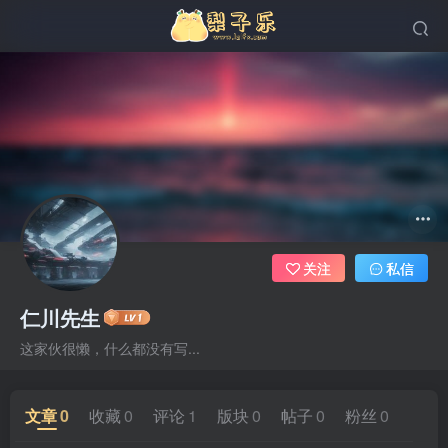
关注
私信
仁川先生
这家伙很懒，什么都没有写...
文章
0
收藏
0
评论
1
版块
0
帖子
0
粉丝
0