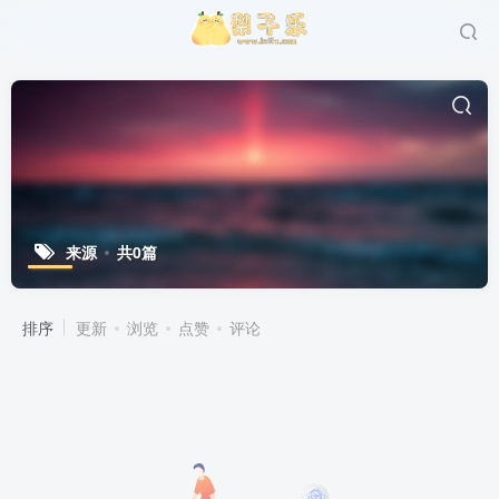
来源
共0篇
排序
更新
浏览
点赞
评论