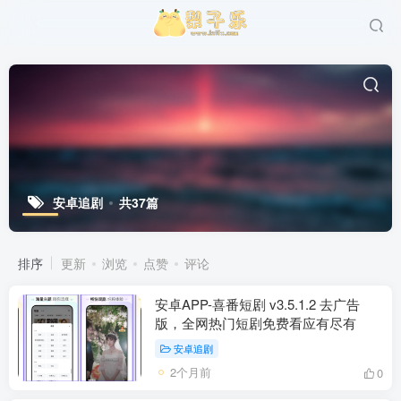
安卓追剧
共37篇
排序
更新
浏览
点赞
评论
安卓APP-喜番短剧 v3.5.1.2 去广告
版，全网热门短剧免费看应有尽有
安卓追剧
2个月前
0