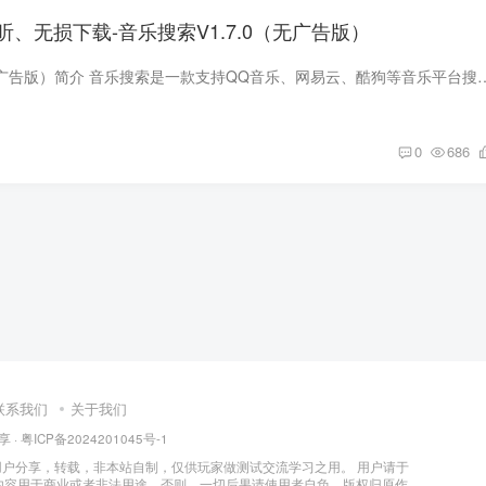
、无损下载-音乐搜索V1.7.0（无广告版）
音乐搜索V1.7.0（无广告版）简介 音乐搜索是一款支持QQ音乐、网易云、酷狗等音乐平台搜索下载的音
0
686
联系我们
关于我们
享
·
粤ICP备2024201045号-1
户分享，转载，非本站自制，仅供玩家做测试交流学习之用。 用户请于
内容用于商业或者非法用途，否则，一切后果请使用者自负。版权归原作