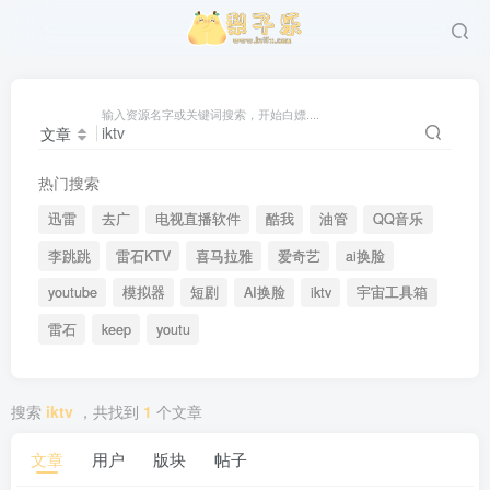
输入资源名字或关键词搜索，开始白嫖....
文章
热门搜索
迅雷
去广
电视直播软件
酷我
油管
QQ音乐
李跳跳
雷石KTV
喜马拉雅
爱奇艺
ai换脸
youtube
模拟器
短剧
AI换脸
iktv
宇宙工具箱
雷石
keep
youtu
搜索
iktv
，共找到
1
个文章
文章
用户
版块
帖子